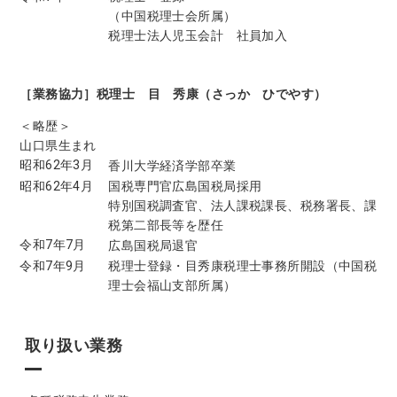
（中国税理士会所属）
税理士法人児玉会計 社員加入
［業務協力］税理士 目 秀康（さっか ひでやす）
＜略歴＞
山口県生まれ
昭和62年3月
香川大学経済学部卒業
昭和62年4月
国税専門官広島国税局採用
特別国税調査官、法人課税課長、税務署長、課
税第二部長等を歴任
令和7年7月
広島国税局退官
令和7年9月
税理士登録・目秀康税理士事務所開設（中国税
理士会福山支部所属）
取り扱い業務