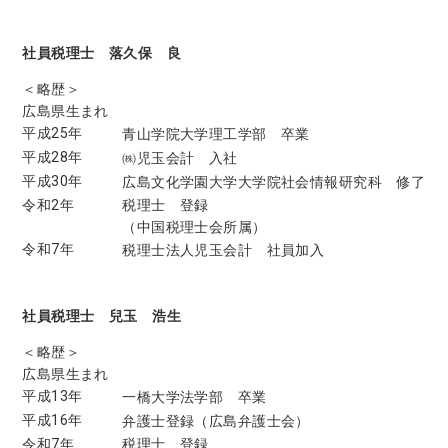
社員税理士 落久保 良
＜略歴＞
広島県生まれ
平成25年
青山学院大学理工学部 卒業
平成28年
㈱児玉会計 入社
平成30年
広島文化学園大学大学院社会情報研究科 修了
令和2年
税理士 登録
（中国税理士会所属）
令和7年
税理士法人児玉会計 社員加入
社員税理士 兒玉 浩生
＜略歴＞
広島県生まれ
平成13年
一橋大学法学部 卒業
平成16年
弁護士登録（広島弁護士会）
令和7年
税理士 登録